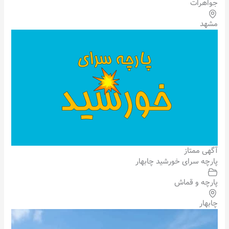
جواهرات
مشهد
آگهی ممتاز
پارچه سرای خورشید چابهار
پارچه و قماش
چابهار