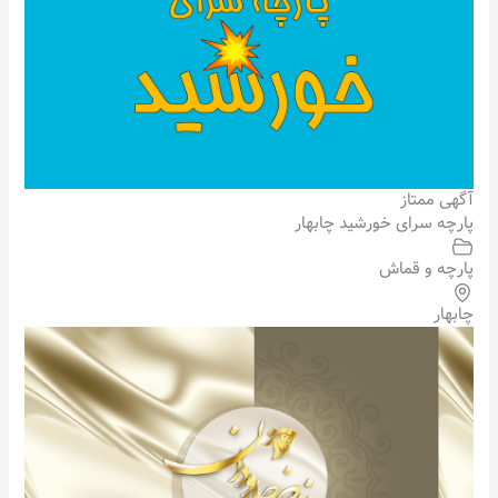
آگهی ممتاز
پارچه سرای خورشید چابهار
پارچه و قماش
چابهار