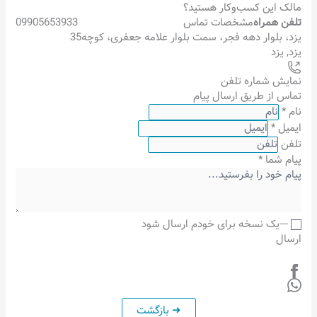
مالک این کسب‌وکار هستید؟
تلفن همراه
مشخصات تماس
09905653933
یزد، بلوار دهه فجر، سمت بلوار علامه جعفری، کوچه35
یزد
,
یزد
نمایش شماره تلفن
تماس از طریق ارسال پیام
نام
*
ایمیل
*
تلفن
پیام شما
*
---یک نسخه برای خودم ارسال شود
ارسال