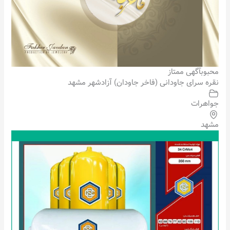
محبوب
آگهی ممتاز
نقره سرای جاودانی (فاخر جاودان) آزادشهر مشهد
جواهرات
مشهد