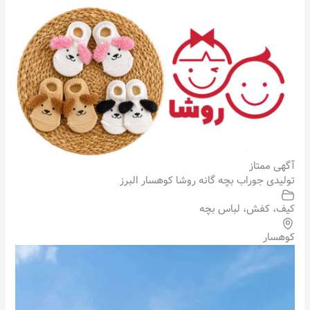
آگهی ممتاز
تولیدی جوراب بچه گانه روشا کوهسار البرز
کیف، کفش، لباس بچه
کوهسار