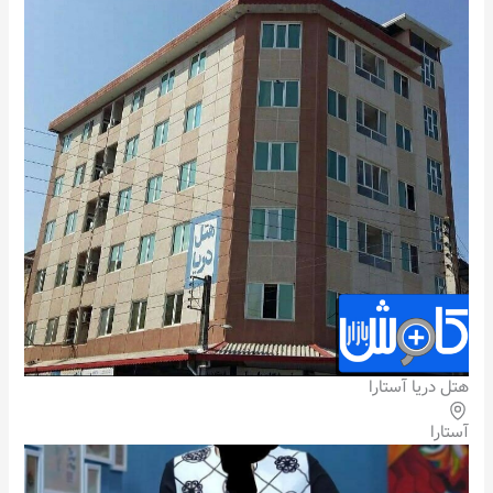
هتل دریا آستارا
آستارا