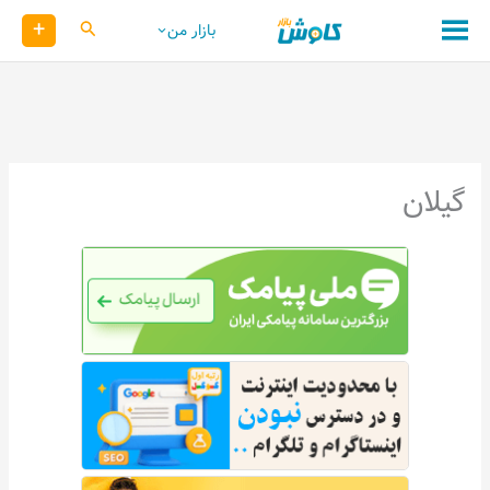
رش
+
کاوش
بازار من
ه
حتوا
گیلان