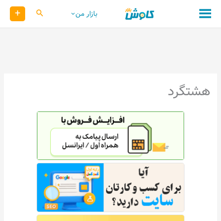
رش
+
کاوش
بازار من
ه
حتوا
هشتگرد