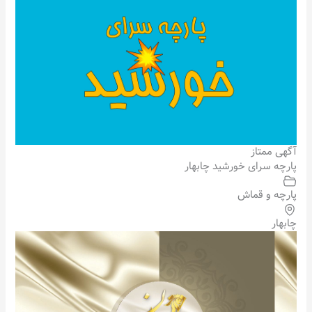
آگهی ممتاز
پارچه سرای خورشید چابهار
پارچه و قماش
چابهار