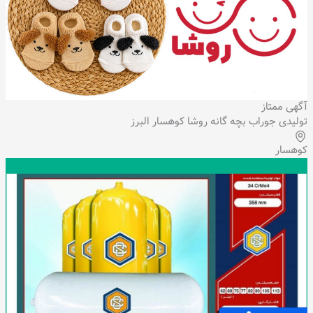
آگهی ممتاز
تولیدی جوراب بچه گانه روشا کوهسار البرز
کوهسار