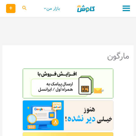
رش
+
کاوش
بازار من
ه
حتوا
مارگون