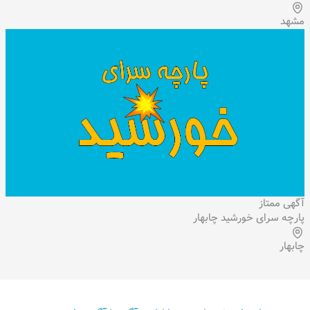
مشهد
آگهی ممتاز
پارچه سرای خورشید چابهار
چابهار