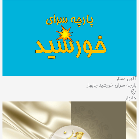
آگهی ممتاز
پارچه سرای خورشید چابهار
چابهار