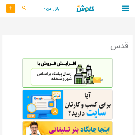
رش
+
کاوش
بازار من
ه
حتوا
قدس