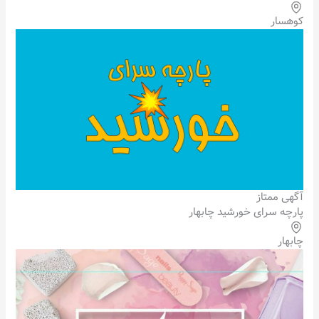
کوهسار
آگهی ممتاز
پارچه سرای خورشید چابهار
چابهار