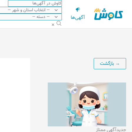
رش
ه
آگهی‌ها
حتوا
✕
جدید
آگهی ممتاز