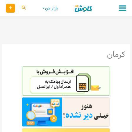
رش
+
کاوش
بازار من
ه
حتوا
کرمان