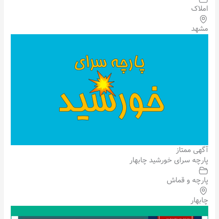
املاک
مشهد
آگهی ممتاز
پارچه سرای خورشید چابهار
پارچه و قماش
چابهار