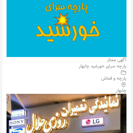
آگهی ممتاز
پارچه سرای خورشید چابهار
پارچه و قماش
چابهار