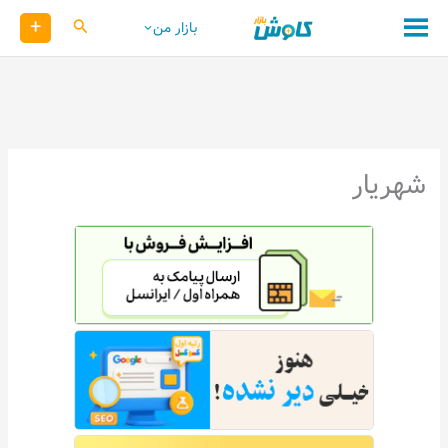
رش
+
کاوش
بازار من
ه
حتوا
شهریار