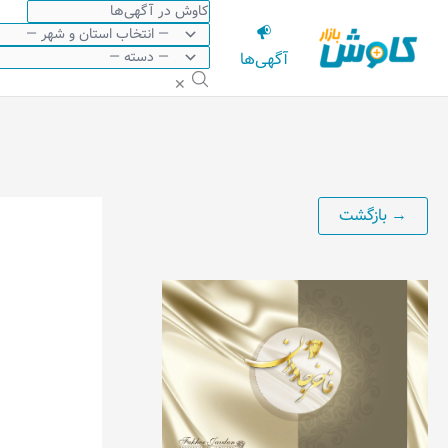
رش
ه
آگهی‌ها
حتوا
✕