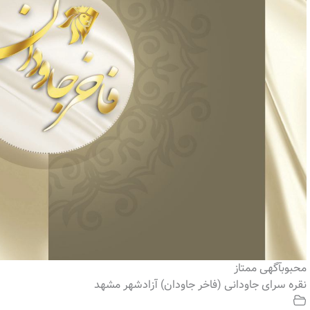
محبوب
آگهی ممتاز
نقره سرای جاودانی (فاخر جاودان) آزادشهر مشهد