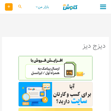
رش
+
کاوش
بازار من
ه
حتوا
دیزج دیز