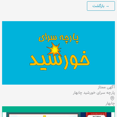
آگهی ممتاز
پارچه سرای خورشید چابهار
چابهار