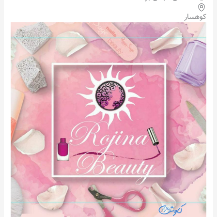
کوهسار