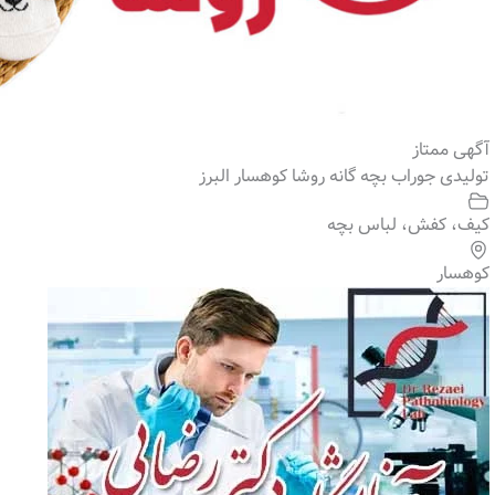
آگهی ممتاز
تولیدی جوراب بچه گانه روشا کوهسار البرز
کیف، کفش، لباس بچه
کوهسار