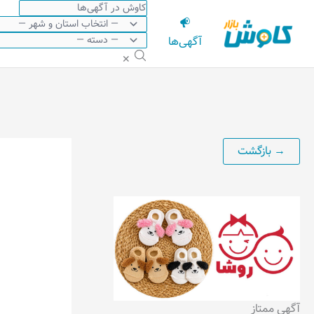
رش
ه
آگهی‌ها
حتوا
✕
آگهی ممتاز