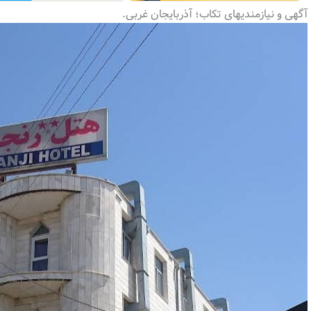
آگهی و نیازمندیهای تکاب؛ آذربایجان غربی.