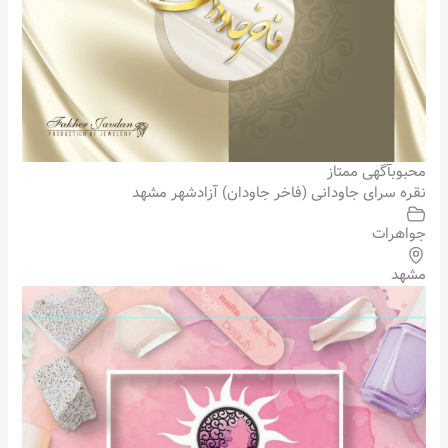
محبوب
آگهی ممتاز
نقره سرای جاودانی (فاخر جاودان) آزادشهر مشهد
جواهرات
مشهد