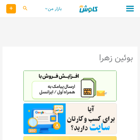
رش
+
کاوش
بازار من
ه
حتوا
بوئین زهرا