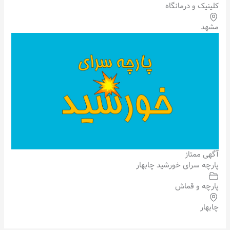
کلینیک و درمانگاه
مشهد
آگهی ممتاز
پارچه سرای خورشید چابهار
پارچه و قماش
چابهار