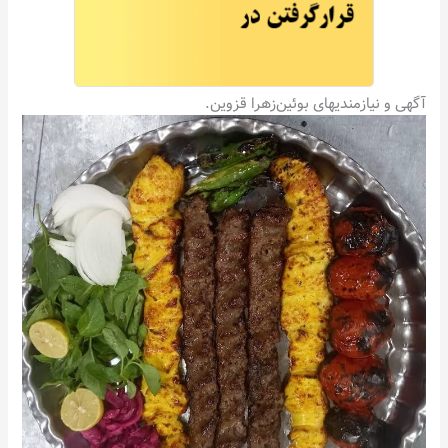
آگهی و نیازمندیهای بوئین‌زهرا قزوین.