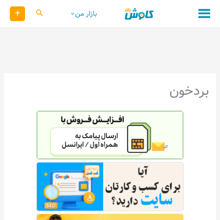
رش
+
کاوش
بازار من
ه
حتوا
بردخون