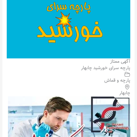
آگهی ممتاز
پارچه سرای خورشید چابهار
پارچه و قماش
چابهار