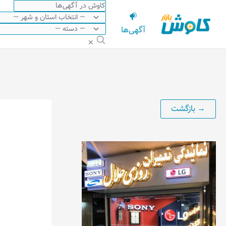
رش
ه
آگهی‌ها
حتوا
✕