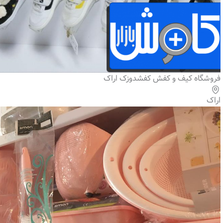
فروشگاه کیف و کفش کفشدوزک اراک
اراک