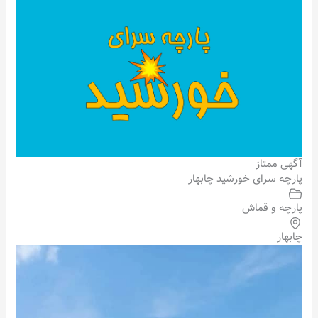
آگهی ممتاز
پارچه سرای خورشید چابهار
پارچه و قماش
چابهار