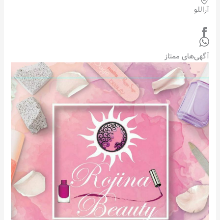
آراللو
آگهی‌های ممتاز