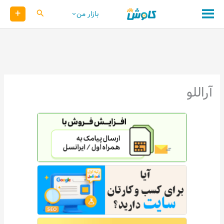
رش
+
کاوش
بازار من
ه
حتوا
آراللو