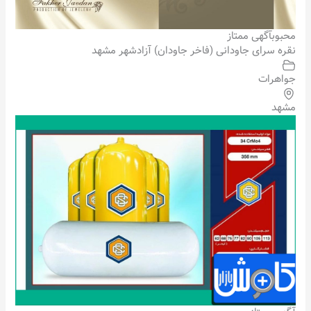
محبوب
آگهی ممتاز
نقره سرای جاودانی (فاخر جاودان) آزادشهر مشهد
جواهرات
مشهد