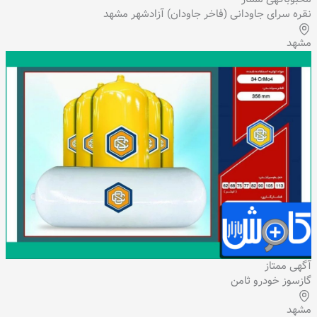
نقره سرای جاودانی (فاخر جاودان) آزادشهر مشهد
مشهد
آگهی ممتاز
گازسوز خودرو ثامن
مشهد