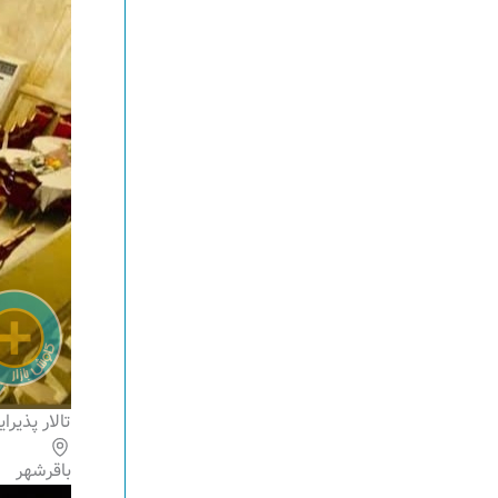
تالار پذیر
باقرشهر