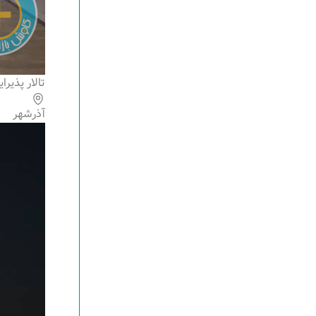
تالار پذیر
آذرشهر