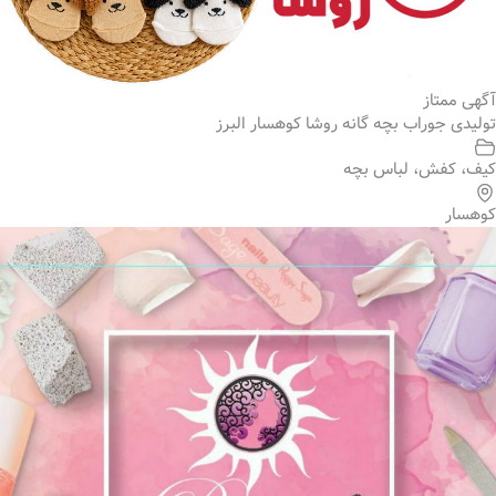
آگهی ممتاز
تولیدی جوراب بچه گانه روشا کوهسار البرز
کیف، کفش، لباس بچه
کوهسار