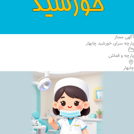
آگهی ممتاز
پارچه سرای خورشید چابهار
پارچه و قماش
چابهار