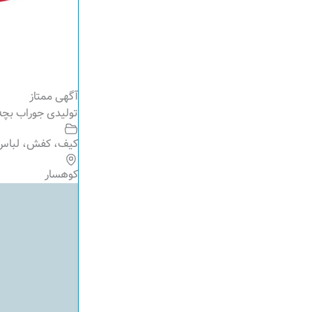
آگهی ممتاز
تولیدی جوراب بچه 
کیف، کفش، لباس
کوهسار