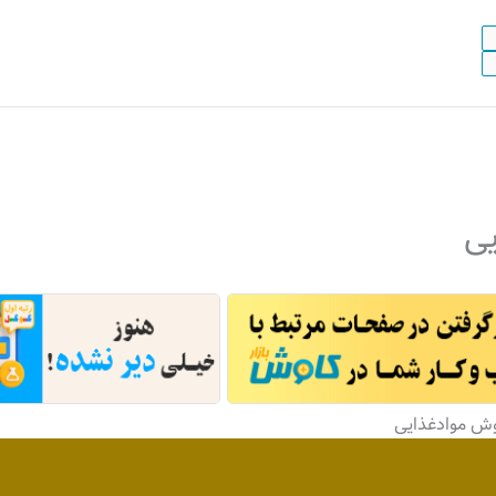
یی
وش موادغذایی