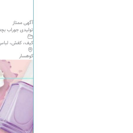
آگهی ممتاز
تولیدی جوراب بچه 
کیف، کفش، لباس
کوهسار