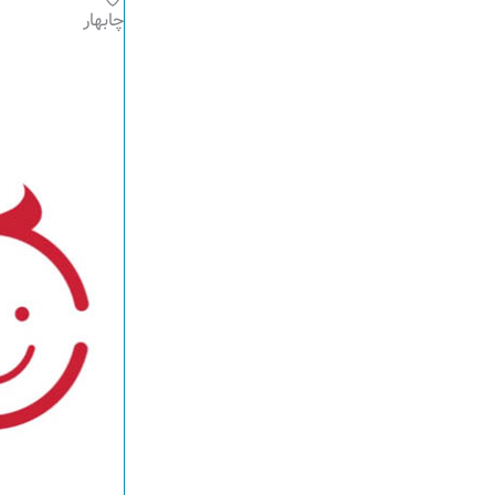
چابهار