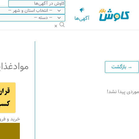
رش
ه
آگهی‌ها
حتوا
✕
موادغذا
موردی پیدا نشد!
خرید و فر