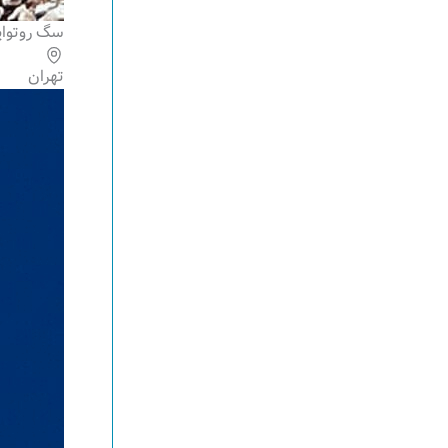
سگ روتوای
تهران