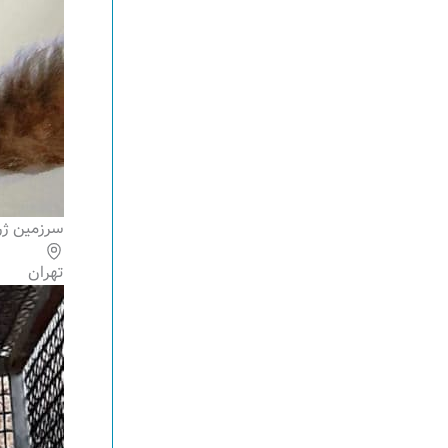
سرزمین ژ
تهران