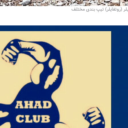
لر (روتفایلر) تیپ بندی مختلف