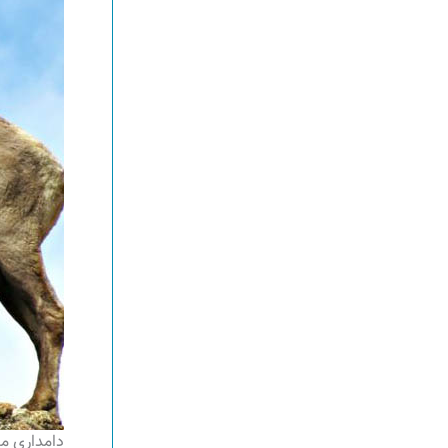
دامداری م