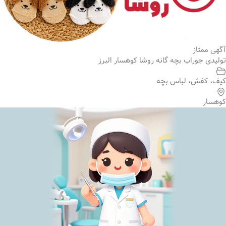
آگهی ممتاز
تولیدی جوراب بچه گانه روشا کوهسار البرز
کیف، کفش، لباس بچه
کوهسار