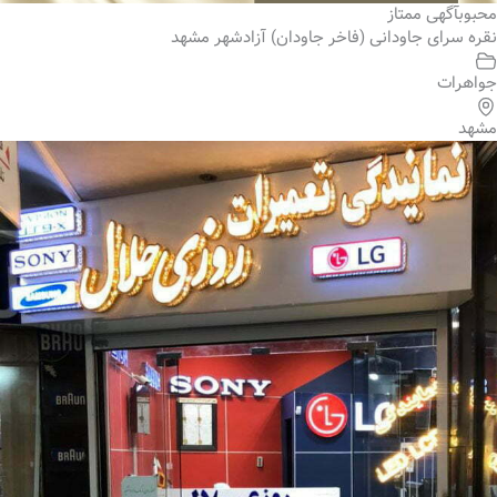
محبوب
آگهی ممتاز
نقره سرای جاودانی (فاخر جاودان) آزادشهر مشهد
جواهرات
مشهد