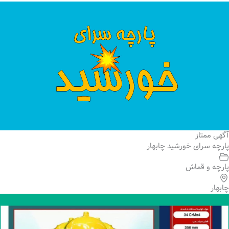
آگهی ممتاز
پارچه سرای خورشید چابهار
پارچه و قماش
چابهار