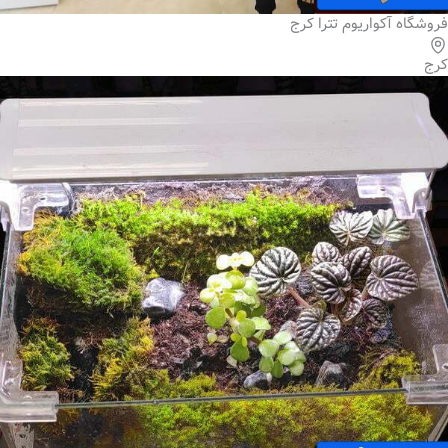
فروشگاه آکواریوم تترا کرج
کرج