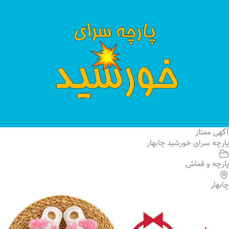
آگهی ممتاز
پارچه سرای خورشید چابهار
پارچه و قماش
چابهار