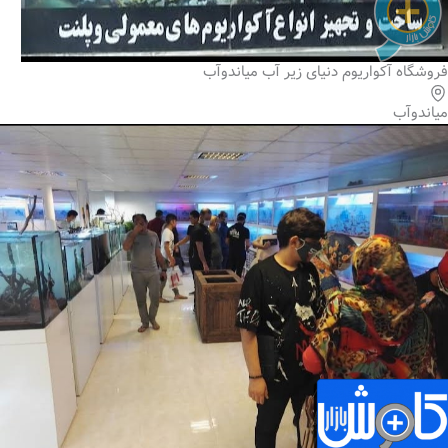
فروشگاه آکواریوم دنیای زیر آب میاندوآب
میاندوآب