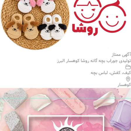
آگهی ممتاز
تولیدی جوراب بچه گانه روشا کوهسار البرز
کیف، کفش، لباس بچه
کوهسار