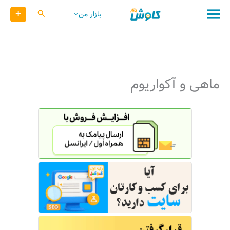
رش
+
کاوش
بازار من
ه
حتوا
ماهی و آکواریوم