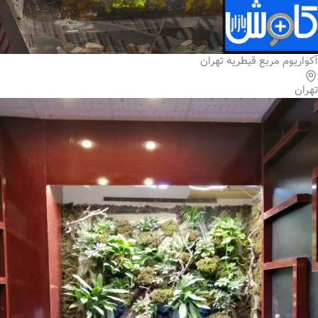
آکواریوم مربع قیطریه تهران
تهران