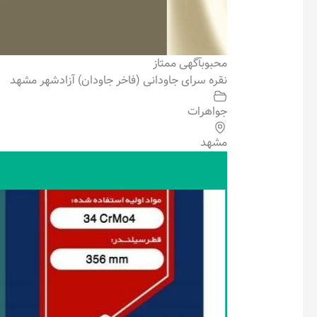
محبوب
آگهی ممتاز
نقره سرای جاودانی (فاخر جاودان) آزادشهر مشهد
جواهرات
مشهد