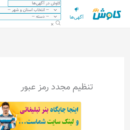
رش
ه
آگهی‌ها
حتوا
✕
تنظیم مجدد رمز عبور