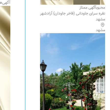
آگهی‌ها
محبوب
آگهی ممتاز
نقره سرای جاودانی (فاخر جاودان) آزادشهر
مشهد
مشهد