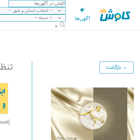
رش
ه
آگهی‌ها
حتوا
✕
تنظی
[acadp_password_reset]