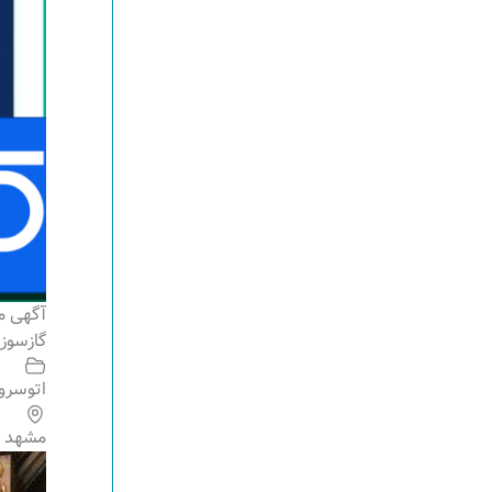
آگهی م
گازسوز 
اتوسرو
مشهد