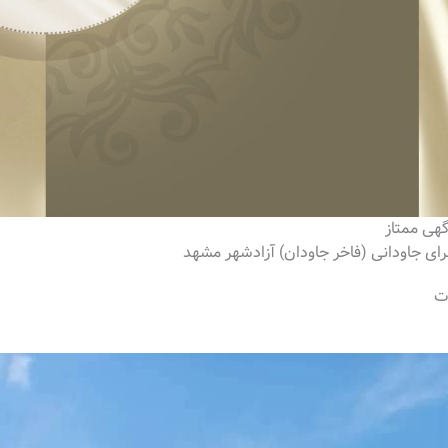
گهی ممتاز
ای جاودانی (فاخر جاودان) آزادشهر مشهد
ت