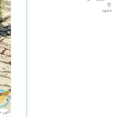
مشهد
آگهی م