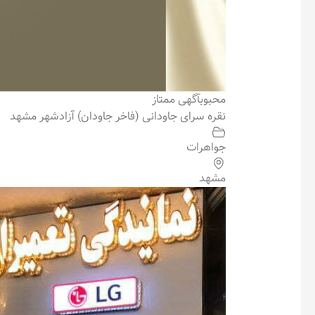
محبوب
آگهی ممتاز
نقره سرای جاودانی (فاخر جاودان) آزادشهر مشهد
جواهرات
مشهد