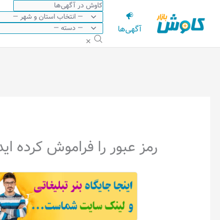
رش
ه
آگهی‌ها
حتوا
✕
رمز عبور را فراموش کرده اید